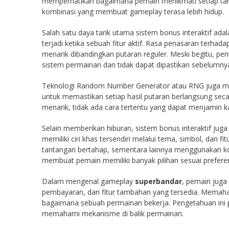
memperhatikan bagaimana pemain menikmati setiap taha
kombinasi yang membuat gameplay terasa lebih hidup.
Salah satu daya tarik utama sistem bonus interaktif ad
terjadi ketika sebuah fitur aktif. Rasa penasaran ter
menarik dibandingkan putaran reguler. Meski begitu, pe
sistem permainan dan tidak dapat dipastikan sebelumny
Teknologi Random Number Generator atau RNG juga menja
untuk memastikan setiap hasil putaran berlangsung seca
menarik, tidak ada cara tertentu yang dapat menjamin ka
Selain memberikan hiburan, sistem bonus interaktif ju
memiliki ciri khas tersendiri melalui tema, simbol, da
tantangan bertahap, sementara lainnya menggunakan k
membuat pemain memiliki banyak pilihan sesuai prefere
Dalam mengenal gameplay
superbandar
, pemain juga 
pembayaran, dan fitur tambahan yang tersedia. Mema
bagaimana sebuah permainan bekerja. Pengetahuan ini pen
memahami mekanisme di balik permainan.