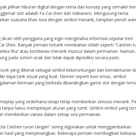
ak pilihan hiburan digital dengan tema dan konsep yang semakin be
nggemar slot adalah Fa Cai Shen dari Habanero. Mengusung tema
kan suasana khas Asia dengan simbol menarik, tampilan penuh war
g dicari oleh pengguna yang ingin mengetahui informasi seputar tren
 Shen. Banyak pemain tertarik membahas istilah seperti “Caishen t
ika fitur atau kombinasi menarik muncul dalam permainan. Namun,
ng pada sistem acak dan tidak dapat diprediksi secara pasti.
, sosok yang dikenal sebagai simbol keberuntungan dan kemakmuran 
 daya tarik visual yang kuat. Elemen seperti koin emas, simbol
galaman bermain yang berbeda dibandingkan game slot dengan tem
gameplay yang sederhana tetapi tetap memberikan sensasi menarik. P
npa harus mempelajari aturan yang rumit. Simbol-simbol yang ter
an memberikan variasi dalam setiap sesi permainan.
 “pola Caishen turun tangan” sering digunakan untuk menggambarkan
an hasil yang menyenangkan. Beberapa pemain membagikan kebiasa