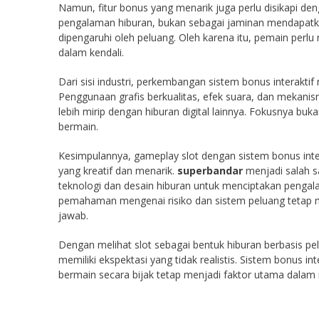
Namun, fitur bonus yang menarik juga perlu disikapi den
pengalaman hiburan, bukan sebagai jaminan mendapatkan
dipengaruhi oleh peluang. Oleh karena itu, pemain perl
dalam kendali.
Dari sisi industri, perkembangan sistem bonus interakt
Penggunaan grafis berkualitas, efek suara, dan mekan
lebih mirip dengan hiburan digital lainnya. Fokusnya bu
bermain.
Kesimpulannya, gameplay slot dengan sistem bonus int
yang kreatif dan menarik.
superbandar
menjadi salah 
teknologi dan desain hiburan untuk menciptakan pengal
pemahaman mengenai risiko dan sistem peluang tetap m
jawab.
Dengan melihat slot sebagai bentuk hiburan berbasis pe
memiliki ekspektasi yang tidak realistis. Sistem bonus
bermain secara bijak tetap menjadi faktor utama dalam