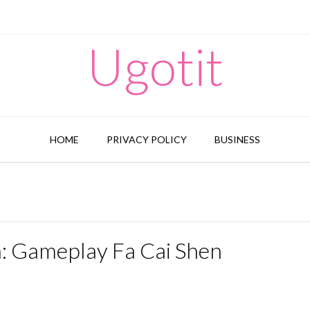
Ugotit
HOME
PRIVACY POLICY
BUSINESS
: Gameplay Fa Cai Shen