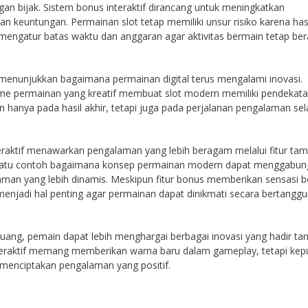
gan bijak. Sistem bonus interaktif dirancang untuk meningkatkan
 keuntungan. Permainan slot tetap memiliki unsur risiko karena has
u mengatur batas waktu dan anggaran agar aktivitas bermain tetap be
if menunjukkan bagaimana permainan digital terus mengalami inovasi.
isme permainan yang kreatif membuat slot modern memiliki pendekat
kan hanya pada hasil akhir, tetapi juga pada perjalanan pengalaman se
eraktif menawarkan pengalaman yang lebih beragam melalui fitur ta
satu contoh bagaimana konsep permainan modern dapat menggabun
aman yang lebih dinamis. Meskipun fitur bonus memberikan sensasi b
enjadi hal penting agar permainan dapat dinikmati secara bertangg
luang, pemain dapat lebih menghargai berbagai inovasi yang hadir ta
 interaktif memang memberikan warna baru dalam gameplay, tetapi ke
 menciptakan pengalaman yang positif.