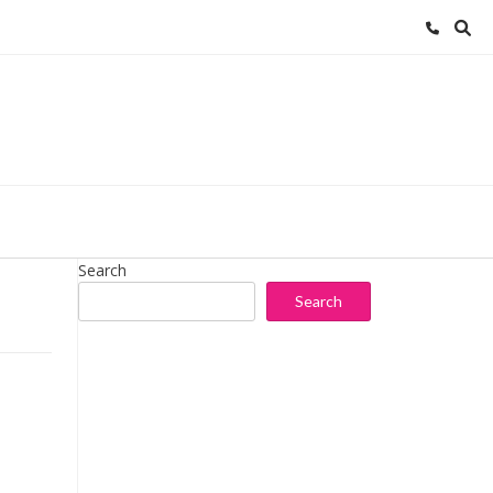
Search
Search