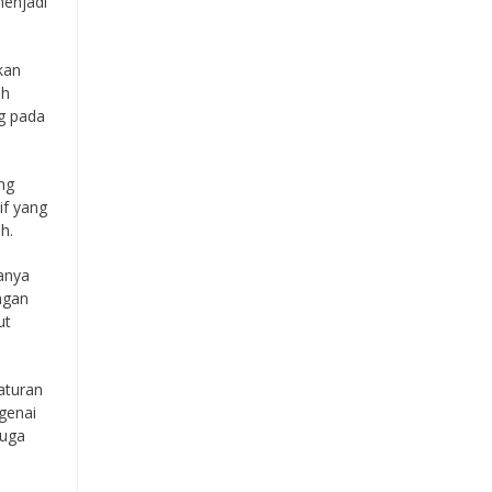
menjadi
kan
ih
ng pada
ng
if yang
h.
anya
ngan
ut
aturan
genai
juga