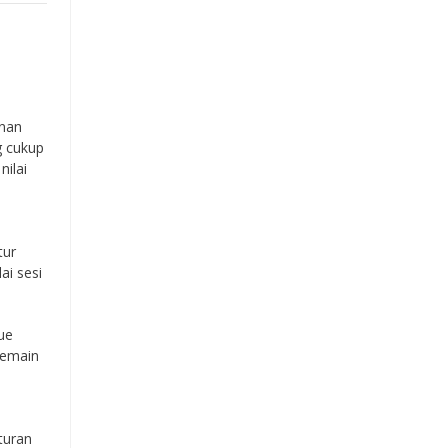
inan
g cukup
nilai
tur
ai sesi
ue
pemain
turan