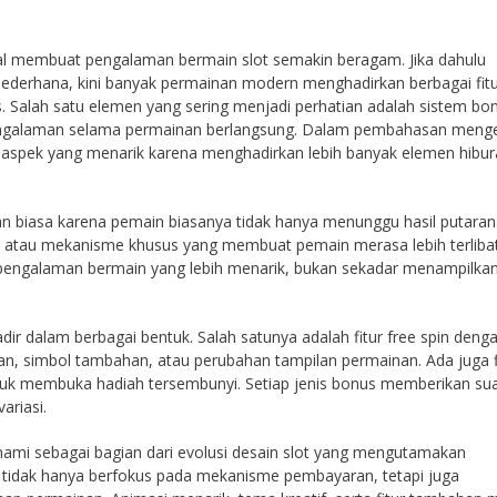
tal membuat pengalaman bermain slot semakin beragam. Jika dahulu
ederhana, kini banyak permainan modern menghadirkan berbagai fit
 Salah satu elemen yang sering menjadi perhatian adalah sistem bo
si pengalaman selama permainan berlangsung. Dalam pembahasan meng
tu aspek yang menarik karena menghadirkan lebih banyak elemen hibu
n biasa karena pemain biasanya tidak hanya menunggu hasil putaran.
u, atau mekanisme khusus yang membuat pemain merasa lebih terlibat
pengalaman bermain yang lebih menarik, bukan sekadar menampilkan
ir dalam berbagai bentuk. Salah satunya adalah fitur free spin deng
 simbol tambahan, atau perubahan tampilan permainan. Ada juga f
tuk membuka hadiah tersembunyi. Setiap jenis bonus memberikan su
ariasi.
ahami sebagai bagian dari evolusi desain slot yang mengutamakan
tidak hanya berfokus pada mekanisme pembayaran, tetapi juga