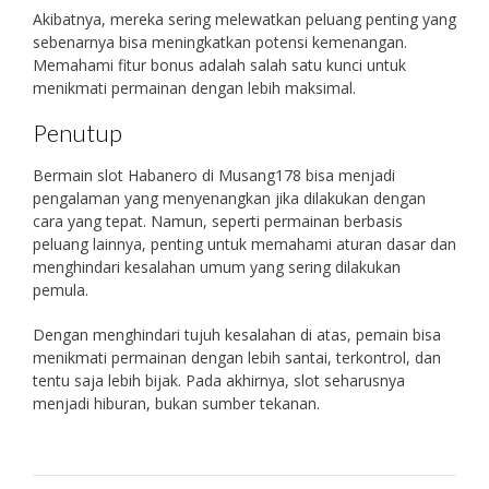
Akibatnya, mereka sering melewatkan peluang penting yang
sebenarnya bisa meningkatkan potensi kemenangan.
Memahami fitur bonus adalah salah satu kunci untuk
menikmati permainan dengan lebih maksimal.
Penutup
Bermain slot Habanero di
Musang178
bisa menjadi
pengalaman yang menyenangkan jika dilakukan dengan
cara yang tepat. Namun, seperti permainan berbasis
peluang lainnya, penting untuk memahami aturan dasar dan
menghindari kesalahan umum yang sering dilakukan
pemula.
Dengan menghindari tujuh kesalahan di atas, pemain bisa
menikmati permainan dengan lebih santai, terkontrol, dan
tentu saja lebih bijak. Pada akhirnya, slot seharusnya
menjadi hiburan, bukan sumber tekanan.