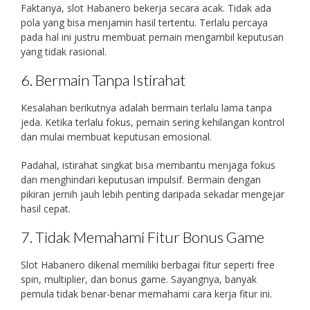
Faktanya, slot Habanero bekerja secara acak. Tidak ada
pola yang bisa menjamin hasil tertentu. Terlalu percaya
pada hal ini justru membuat pemain mengambil keputusan
yang tidak rasional.
6. Bermain Tanpa Istirahat
Kesalahan berikutnya adalah bermain terlalu lama tanpa
jeda. Ketika terlalu fokus, pemain sering kehilangan kontrol
dan mulai membuat keputusan emosional.
Padahal, istirahat singkat bisa membantu menjaga fokus
dan menghindari keputusan impulsif. Bermain dengan
pikiran jernih jauh lebih penting daripada sekadar mengejar
hasil cepat.
7. Tidak Memahami Fitur Bonus Game
Slot Habanero dikenal memiliki berbagai fitur seperti free
spin, multiplier, dan bonus game. Sayangnya, banyak
pemula tidak benar-benar memahami cara kerja fitur ini.