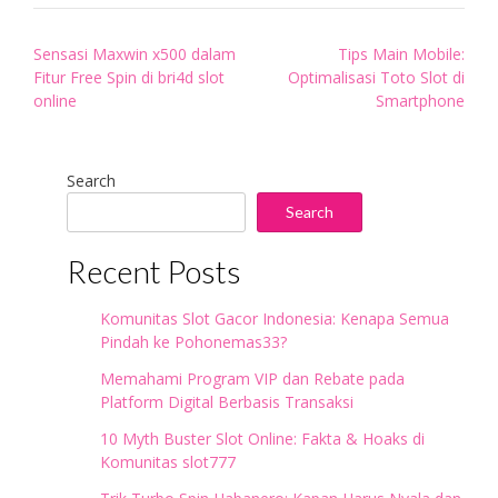
Post
Sensasi Maxwin x500 dalam
Tips Main Mobile:
navigation
Fitur Free Spin di bri4d slot
Optimalisasi Toto Slot di
online
Smartphone
Search
Search
Recent Posts
Komunitas Slot Gacor Indonesia: Kenapa Semua
Pindah ke Pohonemas33?
Memahami Program VIP dan Rebate pada
Platform Digital Berbasis Transaksi
10 Myth Buster Slot Online: Fakta & Hoaks di
Komunitas slot777