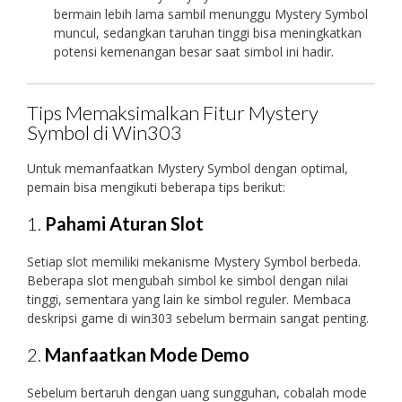
bermain lebih lama sambil menunggu Mystery Symbol
muncul, sedangkan taruhan tinggi bisa meningkatkan
potensi kemenangan besar saat simbol ini hadir.
Tips Memaksimalkan Fitur Mystery
Symbol di Win303
Untuk memanfaatkan Mystery Symbol dengan optimal,
pemain bisa mengikuti beberapa tips berikut:
1.
Pahami Aturan Slot
Setiap slot memiliki mekanisme Mystery Symbol berbeda.
Beberapa slot mengubah simbol ke simbol dengan nilai
tinggi, sementara yang lain ke simbol reguler. Membaca
deskripsi game di win303 sebelum bermain sangat penting.
2.
Manfaatkan Mode Demo
Sebelum bertaruh dengan uang sungguhan, cobalah mode