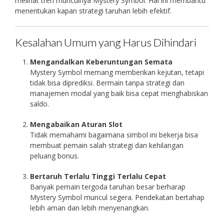
melihat tren munculnya Mystery Symbol. Hal ini membantu
menentukan kapan strategi taruhan lebih efektif.
Kesalahan Umum yang Harus Dihindari
Mengandalkan Keberuntungan Semata
Mystery Symbol memang memberikan kejutan, tetapi
tidak bisa diprediksi. Bermain tanpa strategi dan
manajemen modal yang baik bisa cepat menghabiskan
saldo.
Mengabaikan Aturan Slot
Tidak memahami bagaimana simbol ini bekerja bisa
membuat pemain salah strategi dan kehilangan
peluang bonus.
Bertaruh Terlalu Tinggi Terlalu Cepat
Banyak pemain tergoda taruhan besar berharap
Mystery Symbol muncul segera. Pendekatan bertahap
lebih aman dan lebih menyenangkan.