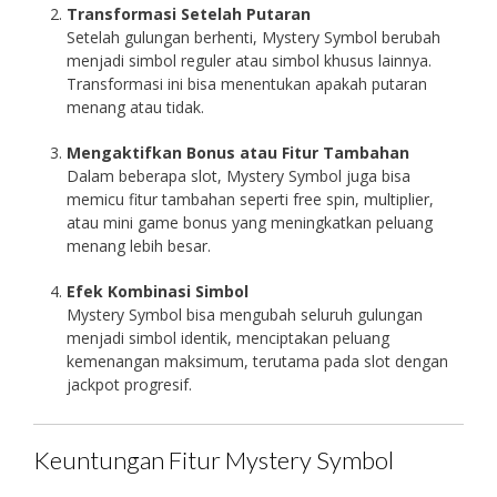
Transformasi Setelah Putaran
Setelah gulungan berhenti, Mystery Symbol berubah
menjadi simbol reguler atau simbol khusus lainnya.
Transformasi ini bisa menentukan apakah putaran
menang atau tidak.
Mengaktifkan Bonus atau Fitur Tambahan
Dalam beberapa slot, Mystery Symbol juga bisa
memicu fitur tambahan seperti free spin, multiplier,
atau mini game bonus yang meningkatkan peluang
menang lebih besar.
Efek Kombinasi Simbol
Mystery Symbol bisa mengubah seluruh gulungan
menjadi simbol identik, menciptakan peluang
kemenangan maksimum, terutama pada slot dengan
jackpot progresif.
Keuntungan Fitur Mystery Symbol