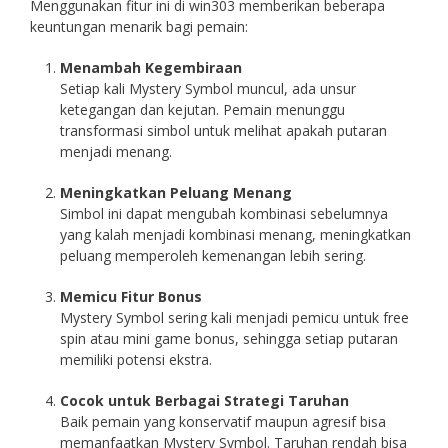
Menggunakan fitur ini di win303 memberikan beberapa
keuntungan menarik bagi pemain:
Menambah Kegembiraan
Setiap kali Mystery Symbol muncul, ada unsur
ketegangan dan kejutan. Pemain menunggu
transformasi simbol untuk melihat apakah putaran
menjadi menang.
Meningkatkan Peluang Menang
Simbol ini dapat mengubah kombinasi sebelumnya
yang kalah menjadi kombinasi menang, meningkatkan
peluang memperoleh kemenangan lebih sering.
Memicu Fitur Bonus
Mystery Symbol sering kali menjadi pemicu untuk free
spin atau mini game bonus, sehingga setiap putaran
memiliki potensi ekstra.
Cocok untuk Berbagai Strategi Taruhan
Baik pemain yang konservatif maupun agresif bisa
memanfaatkan Mystery Symbol. Taruhan rendah bisa