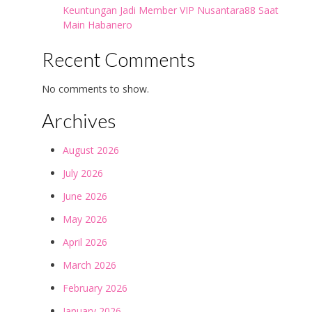
Keuntungan Jadi Member VIP Nusantara88 Saat
Main Habanero
Recent Comments
No comments to show.
Archives
August 2026
July 2026
June 2026
May 2026
April 2026
March 2026
February 2026
January 2026