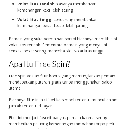
Volatilitas rendah
biasanya memberikan
kemenangan kecil lebih sering
Volatilitas tinggi
cenderung memberikan
kemenangan besar tetapi lebih jarang
Pemain yang suka permainan santai biasanya memilih slot
volatilitas rendah. Sementara pemain yang menyukai
sensasi besar sering mencoba slot volatilitas tinggi.
Apa Itu Free Spin?
Free spin adalah fitur bonus yang memungkinkan pemain
mendapatkan putaran gratis tanpa menggunakan saldo
utama.
Biasanya fitur ini aktif ketika simbol tertentu muncul dalam
jumlah tertentu di layar.
Fitur ini menjadi favorit banyak pemain karena sering
memberikan peluang kemenangan tambahan tanpa perlu