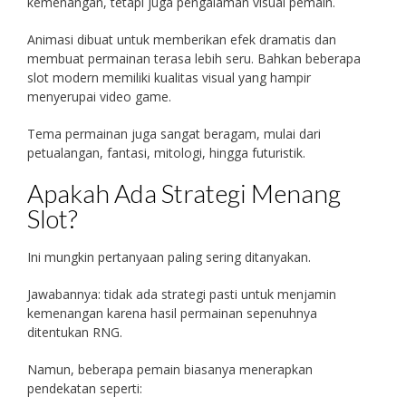
kemenangan, tetapi juga pengalaman visual pemain.
Animasi dibuat untuk memberikan efek dramatis dan
membuat permainan terasa lebih seru. Bahkan beberapa
slot modern memiliki kualitas visual yang hampir
menyerupai video game.
Tema permainan juga sangat beragam, mulai dari
petualangan, fantasi, mitologi, hingga futuristik.
Apakah Ada Strategi Menang
Slot?
Ini mungkin pertanyaan paling sering ditanyakan.
Jawabannya: tidak ada strategi pasti untuk menjamin
kemenangan karena hasil permainan sepenuhnya
ditentukan RNG.
Namun, beberapa pemain biasanya menerapkan
pendekatan seperti: