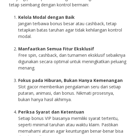
tetap seimbang dengan kontrol bermain:
Kelola Modal dengan Baik
Jangan terbawa bonus besar atau cashback, tetap
tetapkan batas taruhan agar tidak kehilangan kontrol
modal.
Manfaatkan Semua Fitur Eksklusif
Free spin, cashback, dan turnamen eksklusif sebaiknya
digunakan secara optimal untuk meningkatkan peluang
menang.
Fokus pada Hiburan, Bukan Hanya Kemenangan
Slot gacor memberikan pengalaman seru dari setiap
putaran, animasi, dan bonus. Nikmati prosesnya,
bukan hanya hasil akhirnya.
Periksa Syarat dan Ketentuan
Setiap bonus VIP biasanya memiliki syarat tertentu,
seperti minimal taruhan atau waktu klaim. Pastikan
memahami aturan agar keuntungan benar-benar bisa