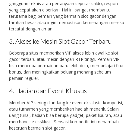
gangguan teknis atau pertanyaan seputar saldo, respon
yang cepat akan diberikan. Hal ini sangat membantu,
terutama bagi pemain yang bermain slot gacor dengan
taruhan besar atau ingin memastikan kemenangan mereka
tercatat dengan aman.
3. Akses ke Mesin Slot Gacor Terbaru
Beberapa situs memberikan VIP akses lebih awal ke slot
gacor terbaru atau mesin dengan RTP tinggi. Pemain VIP
bisa mencoba permainan baru lebih dulu, mempelajari fitur
bonus, dan meningkatkan peluang menang sebelum
pemain reguler.
4. Hadiah dan Event Khusus
Member VIP sering diundang ke event eksklusif, kompetisi,
atau turnamen yang memberikan hadiah menarik. Selain
uang tunai, hadiah bisa berupa gadget, paket liburan, atau
merchandise eksklusif. Sensasi kompetitif ini menambah
keseruan bermain slot gacor.