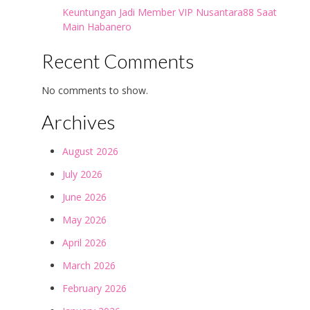
Keuntungan Jadi Member VIP Nusantara88 Saat
Main Habanero
Recent Comments
No comments to show.
Archives
August 2026
July 2026
June 2026
May 2026
April 2026
March 2026
February 2026