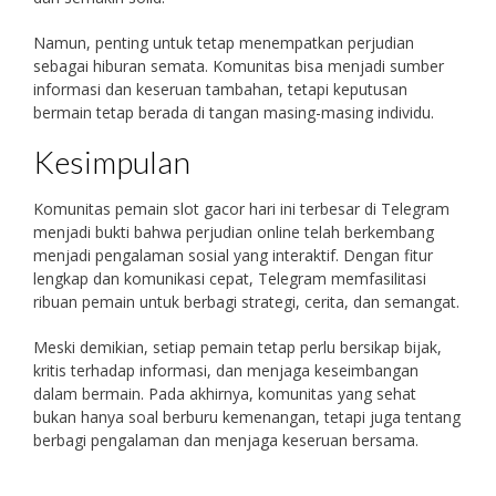
Namun, penting untuk tetap menempatkan perjudian
sebagai hiburan semata. Komunitas bisa menjadi sumber
informasi dan keseruan tambahan, tetapi keputusan
bermain tetap berada di tangan masing-masing individu.
Kesimpulan
Komunitas pemain slot gacor hari ini terbesar di Telegram
menjadi bukti bahwa perjudian online telah berkembang
menjadi pengalaman sosial yang interaktif. Dengan fitur
lengkap dan komunikasi cepat, Telegram memfasilitasi
ribuan pemain untuk berbagi strategi, cerita, dan semangat.
Meski demikian, setiap pemain tetap perlu bersikap bijak,
kritis terhadap informasi, dan menjaga keseimbangan
dalam bermain. Pada akhirnya, komunitas yang sehat
bukan hanya soal berburu kemenangan, tetapi juga tentang
berbagi pengalaman dan menjaga keseruan bersama.