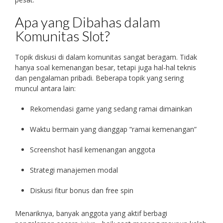
Apa yang Dibahas dalam
Komunitas Slot?
Topik diskusi di dalam komunitas sangat beragam. Tidak
hanya soal kemenangan besar, tetapi juga hal-hal teknis
dan pengalaman pribadi. Beberapa topik yang sering
muncul antara lain:
Rekomendasi game yang sedang ramai dimainkan
Waktu bermain yang dianggap “ramai kemenangan”
Screenshot hasil kemenangan anggota
Strategi manajemen modal
Diskusi fitur bonus dan free spin
Menariknya, banyak anggota yang aktif berbagi