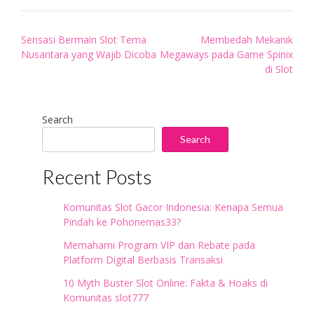
Post
Sensasi Bermain Slot Tema
Membedah Mekanik
navigation
Nusantara yang Wajib Dicoba
Megaways pada Game Spinix
di Slot
Search
Search
Recent Posts
Komunitas Slot Gacor Indonesia: Kenapa Semua
Pindah ke Pohonemas33?
Memahami Program VIP dan Rebate pada
Platform Digital Berbasis Transaksi
10 Myth Buster Slot Online: Fakta & Hoaks di
Komunitas slot777