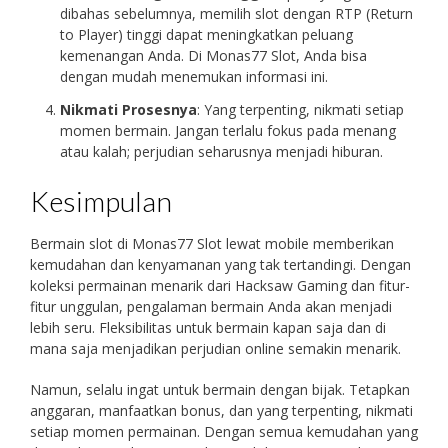
dibahas sebelumnya, memilih slot dengan RTP (Return
to Player) tinggi dapat meningkatkan peluang
kemenangan Anda. Di Monas77 Slot, Anda bisa
dengan mudah menemukan informasi ini.
Nikmati Prosesnya
: Yang terpenting, nikmati setiap
momen bermain. Jangan terlalu fokus pada menang
atau kalah; perjudian seharusnya menjadi hiburan.
Kesimpulan
Bermain slot di Monas77 Slot lewat mobile memberikan
kemudahan dan kenyamanan yang tak tertandingi. Dengan
koleksi permainan menarik dari Hacksaw Gaming dan fitur-
fitur unggulan, pengalaman bermain Anda akan menjadi
lebih seru. Fleksibilitas untuk bermain kapan saja dan di
mana saja menjadikan perjudian online semakin menarik.
Namun, selalu ingat untuk bermain dengan bijak. Tetapkan
anggaran, manfaatkan bonus, dan yang terpenting, nikmati
setiap momen permainan. Dengan semua kemudahan yang