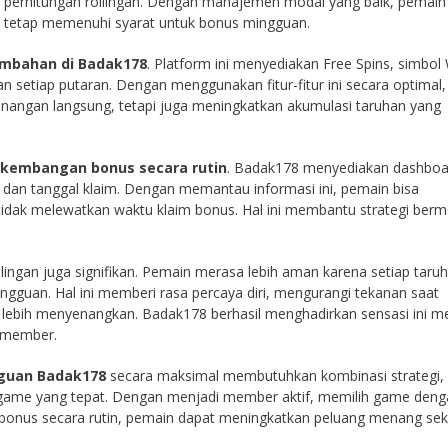
k perhitungan rollingan. Dengan manajemen modal yang baik, pemain
n tetap memenuhi syarat untuk bonus mingguan.
mbahan di Badak178
. Platform ini menyediakan Free Spins, simbol 
setiap putaran. Dengan menggunakan fitur-fitur ini secara optimal,
angan langsung, tetapi juga meningkatkan akumulasi taruhan yang
kembangan bonus secara rutin
. Badak178 menyediakan dashboa
, dan tanggal klaim. Dengan memantau informasi ini, pemain bisa
idak melewatkan waktu klaim bonus. Hal ini membantu strategi berm
llingan juga signifikan. Pemain merasa lebih aman karena setiap taru
gguan. Hal ini memberi rasa percaya diri, mengurangi tekanan saat
lebih menyenangkan. Badak178 berhasil menghadirkan sensasi ini me
 member.
gguan Badak178
secara maksimal membutuhkan kombinasi strategi,
ame yang tepat. Dengan menjadi member aktif, memilih game den
 bonus secara rutin, pemain dapat meningkatkan peluang menang sek