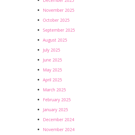
December 2025
November 2025
October 2025
September 2025
August 2025
July 2025
June 2025
May 2025
April 2025
March 2025
February 2025
January 2025
December 2024
November 2024