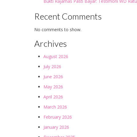
Bukti Rajamas Pasti Bayar: Testimoni WD Rat
Recent Comments
No comments to show.
Archives
August 2026
July 2026
June 2026
May 2026
April 2026
March 2026
February 2026
January 2026