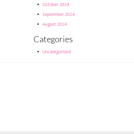
October 2024
September 2024
August 2024
Categories
Uncategorized