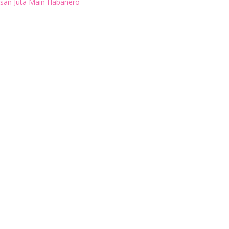
usan Juta Main Habanero