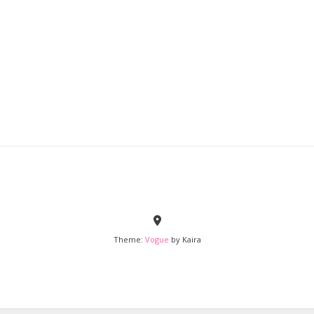
Theme:
Vogue
by Kaira