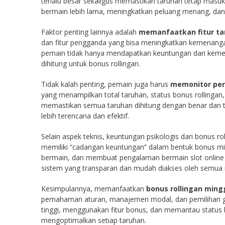
terlalu besar sekaligus memastikan taruhan tetap masu
bermain lebih lama, meningkatkan peluang menang, da
Faktor penting lainnya adalah
memanfaatkan fitur ta
dan fitur pengganda yang bisa meningkatkan kemenangan 
pemain tidak hanya mendapatkan keuntungan dari kemen
dihitung untuk bonus rollingan.
Tidak kalah penting, pemain juga harus
memonitor per
yang menampilkan total taruhan, status bonus rollingan
memastikan semua taruhan dihitung dengan benar dan t
lebih terencana dan efektif.
Selain aspek teknis, keuntungan psikologis dari bonus ro
memiliki “cadangan keuntungan” dalam bentuk bonus min
bermain, dan membuat pengalaman bermain slot online 
sistem yang transparan dan mudah diakses oleh semua
Kesimpulannya, memanfaatkan
bonus rollingan min
pemahaman aturan, manajemen modal, dan pemilihan g
tinggi, menggunakan fitur bonus, dan memantau status
mengoptimalkan setiap taruhan.