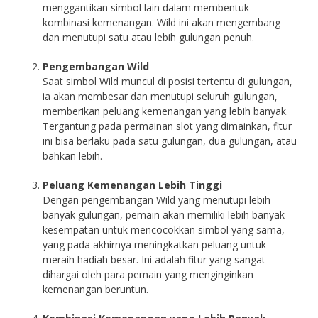
menggantikan simbol lain dalam membentuk
kombinasi kemenangan. Wild ini akan mengembang
dan menutupi satu atau lebih gulungan penuh.
Pengembangan Wild
Saat simbol Wild muncul di posisi tertentu di gulungan,
ia akan membesar dan menutupi seluruh gulungan,
memberikan peluang kemenangan yang lebih banyak.
Tergantung pada permainan slot yang dimainkan, fitur
ini bisa berlaku pada satu gulungan, dua gulungan, atau
bahkan lebih.
Peluang Kemenangan Lebih Tinggi
Dengan pengembangan Wild yang menutupi lebih
banyak gulungan, pemain akan memiliki lebih banyak
kesempatan untuk mencocokkan simbol yang sama,
yang pada akhirnya meningkatkan peluang untuk
meraih hadiah besar. Ini adalah fitur yang sangat
dihargai oleh para pemain yang menginginkan
kemenangan beruntun.