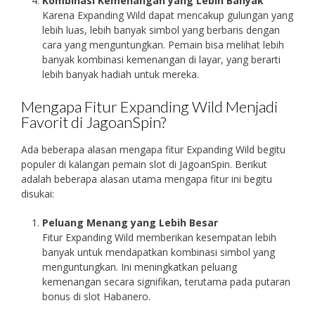
Kombinasi Kemenangan yang Lebih Banyak
Karena Expanding Wild dapat mencakup gulungan yang
lebih luas, lebih banyak simbol yang berbaris dengan
cara yang menguntungkan. Pemain bisa melihat lebih
banyak kombinasi kemenangan di layar, yang berarti
lebih banyak hadiah untuk mereka.
Mengapa Fitur Expanding Wild Menjadi
Favorit di JagoanSpin?
Ada beberapa alasan mengapa fitur Expanding Wild begitu
populer di kalangan pemain slot di JagoanSpin. Berikut
adalah beberapa alasan utama mengapa fitur ini begitu
disukai:
Peluang Menang yang Lebih Besar
Fitur Expanding Wild memberikan kesempatan lebih
banyak untuk mendapatkan kombinasi simbol yang
menguntungkan. Ini meningkatkan peluang
kemenangan secara signifikan, terutama pada putaran
bonus di slot Habanero.