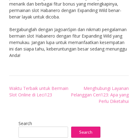
menarik dan berbagai fitur bonus yang melengkapinya,
permainan slot Habanero dengan Expanding Wild benar-
benar layak untuk dicoba.
Bergabunglah dengan JagoanSpin dan nikmati pengalaman
bermain slot Habanero dengan fitur Expanding Wild yang
memukau. Jangan lupa untuk memanfaatkan kesempatan
ini dan siapa tahu, keberuntungan besar sedang menunggu
Anda!
Post
Waktu Terbaik untuk Bermain
Menghubungi Layanan
navigation
Slot Online di Leci123
Pelanggan Ceri123: Apa yang
Perlu Diketahui
Search
Search