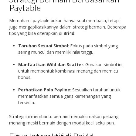
Paytable
Memahami paytable bukan hanya soal membaca, tetapi
juga mengaplikasikannya dalam strategi bermain. Beberapa
tips yang bisa diterapkan di
Bri4d
:
Taruhan Sesuai Simbol
: Fokus pada simbol yang
sering muncul dan memiliki nilai tinggi.
Manfaatkan Wild dan Scatter
: Gunakan simbol ini
untuk membentuk kombinasi menang dan memicu
bonus.
Perhatikan Pola Payline
: Sesuaikan taruhan untuk
memanfaatkan semua garis kemenangan yang
tersedia.
Strategi ini membantu pemain memaksimalkan peluang
menang meski bermain dengan modal kecil sekalipun.