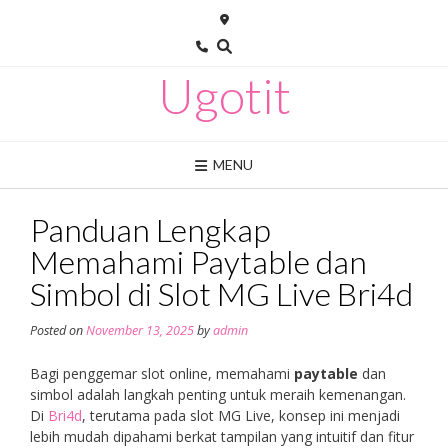
Skip
to
content
Ugotit
MENU
Panduan Lengkap
Memahami Paytable dan
Simbol di Slot MG Live Bri4d
Posted on
November 13, 2025
by
admin
Bagi penggemar slot online, memahami
paytable
dan
simbol adalah langkah penting untuk meraih kemenangan.
Di
Bri4d
, terutama pada slot MG Live, konsep ini menjadi
lebih mudah dipahami berkat tampilan yang intuitif dan fitur