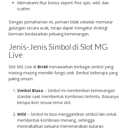
Memahami fitur bonus seperti free spin, wild, dan
scatter.
Dengan pemahaman ini, pemain tidak sekadar memutar
gulungan secara acak, tetapi dapat mengatur strategi
bermain berdasarkan peluang kemenangan.
Jenis-Jenis Simbol di Slot MG
Live
Slot MG Live di
Bri4d
menawarkan berbagai simbol yang
masing-masing memiliki fungsi unik. Berikut beberapa yang
paling umum:
Simbol Biasa
– Simbol ini memberikan kemenangan
standar saat membentuk kombinasi tertentu. Biasanya
berupa ikon sesuai tema slot.
Wild
– Simbol ini bisa menggantikan simbol lain untuk
membentuk kombinasi menang, sehingga
meningkatkan peluang memenangkan putaran.