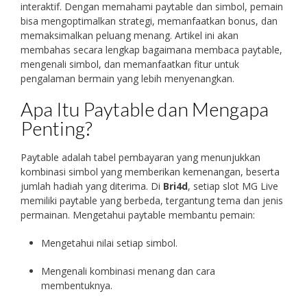
interaktif. Dengan memahami paytable dan simbol, pemain
bisa mengoptimalkan strategi, memanfaatkan bonus, dan
memaksimalkan peluang menang. Artikel ini akan
membahas secara lengkap bagaimana membaca paytable,
mengenali simbol, dan memanfaatkan fitur untuk
pengalaman bermain yang lebih menyenangkan.
Apa Itu Paytable dan Mengapa
Penting?
Paytable adalah tabel pembayaran yang menunjukkan
kombinasi simbol yang memberikan kemenangan, beserta
jumlah hadiah yang diterima. Di
Bri4d
, setiap slot MG Live
memiliki paytable yang berbeda, tergantung tema dan jenis
permainan. Mengetahui paytable membantu pemain:
Mengetahui nilai setiap simbol.
Mengenali kombinasi menang dan cara
membentuknya.