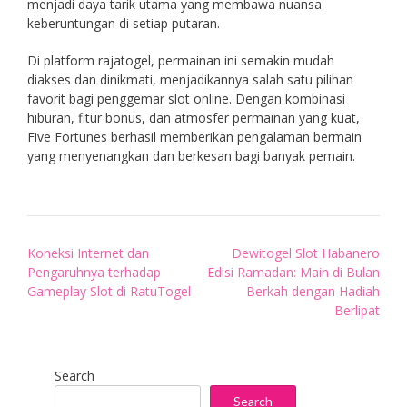
menjadi daya tarik utama yang membawa nuansa
keberuntungan di setiap putaran.
Di platform rajatogel, permainan ini semakin mudah
diakses dan dinikmati, menjadikannya salah satu pilihan
favorit bagi penggemar slot online. Dengan kombinasi
hiburan, fitur bonus, dan atmosfer permainan yang kuat,
Five Fortunes berhasil memberikan pengalaman bermain
yang menyenangkan dan berkesan bagi banyak pemain.
Post
Koneksi Internet dan
Dewitogel Slot Habanero
navigation
Pengaruhnya terhadap
Edisi Ramadan: Main di Bulan
Gameplay Slot di RatuTogel
Berkah dengan Hadiah
Berlipat
Search
Search