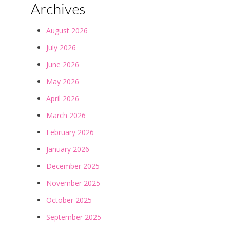
Archives
August 2026
July 2026
June 2026
May 2026
April 2026
March 2026
February 2026
January 2026
December 2025
November 2025
October 2025
September 2025