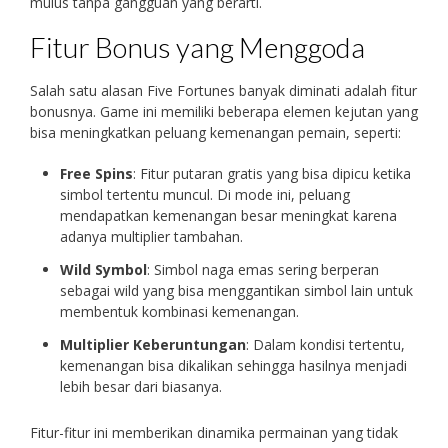
mulus tanpa gangguan yang berarti.
Fitur Bonus yang Menggoda
Salah satu alasan Five Fortunes banyak diminati adalah fitur
bonusnya. Game ini memiliki beberapa elemen kejutan yang
bisa meningkatkan peluang kemenangan pemain, seperti:
Free Spins
: Fitur putaran gratis yang bisa dipicu ketika
simbol tertentu muncul. Di mode ini, peluang
mendapatkan kemenangan besar meningkat karena
adanya multiplier tambahan.
Wild Symbol
: Simbol naga emas sering berperan
sebagai wild yang bisa menggantikan simbol lain untuk
membentuk kombinasi kemenangan.
Multiplier Keberuntungan
: Dalam kondisi tertentu,
kemenangan bisa dikalikan sehingga hasilnya menjadi
lebih besar dari biasanya.
Fitur-fitur ini memberikan dinamika permainan yang tidak