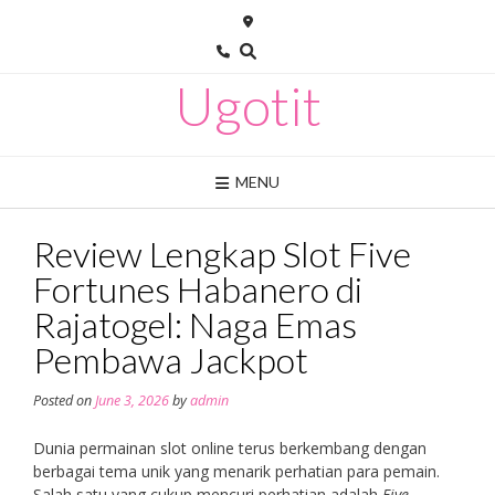
Skip
to
content
Ugotit
MENU
Review Lengkap Slot Five
Fortunes Habanero di
Rajatogel: Naga Emas
Pembawa Jackpot
Posted on
June 3, 2026
by
admin
Dunia permainan slot online terus berkembang dengan
berbagai tema unik yang menarik perhatian para pemain.
Salah satu yang cukup mencuri perhatian adalah
Five