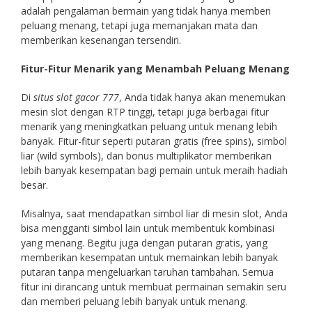
adalah pengalaman bermain yang tidak hanya memberi
peluang menang, tetapi juga memanjakan mata dan
memberikan kesenangan tersendiri.
Fitur-Fitur Menarik yang Menambah Peluang Menang
Di
situs slot gacor 777
, Anda tidak hanya akan menemukan
mesin slot dengan RTP tinggi, tetapi juga berbagai fitur
menarik yang meningkatkan peluang untuk menang lebih
banyak. Fitur-fitur seperti putaran gratis (free spins), simbol
liar (wild symbols), dan bonus multiplikator memberikan
lebih banyak kesempatan bagi pemain untuk meraih hadiah
besar.
Misalnya, saat mendapatkan simbol liar di mesin slot, Anda
bisa mengganti simbol lain untuk membentuk kombinasi
yang menang. Begitu juga dengan putaran gratis, yang
memberikan kesempatan untuk memainkan lebih banyak
putaran tanpa mengeluarkan taruhan tambahan. Semua
fitur ini dirancang untuk membuat permainan semakin seru
dan memberi peluang lebih banyak untuk menang.