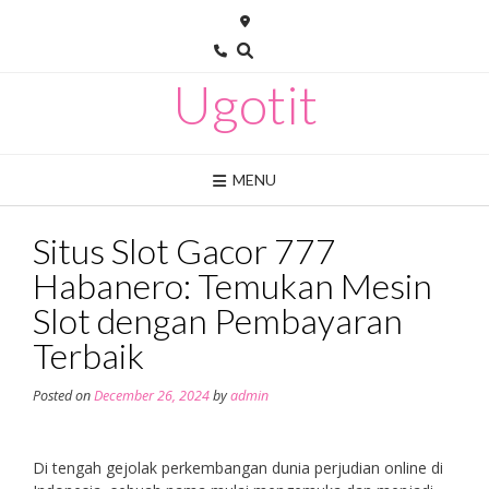
Skip
to
content
Ugotit
MENU
Situs Slot Gacor 777
Habanero: Temukan Mesin
Slot dengan Pembayaran
Terbaik
Posted on
December 26, 2024
by
admin
Di tengah gejolak perkembangan dunia perjudian online di