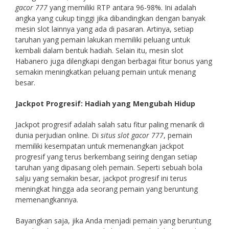
gacor 777
yang memiliki RTP antara 96-98%. Ini adalah
angka yang cukup tinggi jika dibandingkan dengan banyak
mesin slot lainnya yang ada di pasaran. Artinya, setiap
taruhan yang pemain lakukan memiliki peluang untuk
kembali dalam bentuk hadiah. Selain itu, mesin slot
Habanero juga dilengkapi dengan berbagai fitur bonus yang
semakin meningkatkan peluang pemain untuk menang
besar.
Jackpot Progresif: Hadiah yang Mengubah Hidup
Jackpot progresif adalah salah satu fitur paling menarik di
dunia perjudian online. Di
situs slot gacor 777
, pemain
memiliki kesempatan untuk memenangkan jackpot
progresif yang terus berkembang seiring dengan setiap
taruhan yang dipasang oleh pemain. Seperti sebuah bola
salju yang semakin besar, jackpot progresif ini terus
meningkat hingga ada seorang pemain yang beruntung
memenangkannya.
Bayangkan saja, jika Anda menjadi pemain yang beruntung