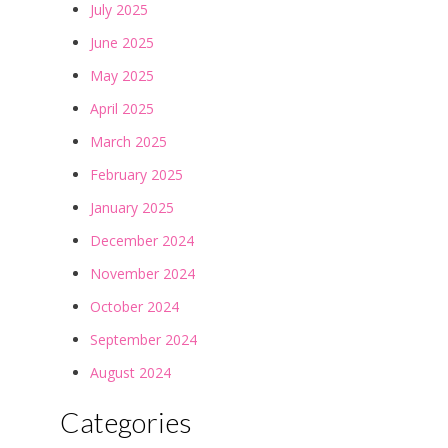
July 2025
June 2025
May 2025
April 2025
March 2025
February 2025
January 2025
December 2024
November 2024
October 2024
September 2024
August 2024
Categories