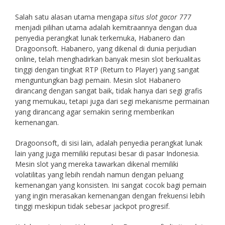
Salah satu alasan utama mengapa
situs slot gacor 777
menjadi pilihan utama adalah kemitraannya dengan dua
penyedia perangkat lunak terkemuka, Habanero dan
Dragoonsoft. Habanero, yang dikenal di dunia perjudian
online, telah menghadirkan banyak mesin slot berkualitas
tinggi dengan tingkat RTP (Return to Player) yang sangat
menguntungkan bagi pemain. Mesin slot Habanero
dirancang dengan sangat baik, tidak hanya dari segi grafis
yang memukau, tetapi juga dari segi mekanisme permainan
yang dirancang agar semakin sering memberikan
kemenangan.
Dragoonsoft, di sisi lain, adalah penyedia perangkat lunak
lain yang juga memiliki reputasi besar di pasar Indonesia.
Mesin slot yang mereka tawarkan dikenal memiliki
volatilitas yang lebih rendah namun dengan peluang
kemenangan yang konsisten. Ini sangat cocok bagi pemain
yang ingin merasakan kemenangan dengan frekuensi lebih
tinggi meskipun tidak sebesar jackpot progresif.