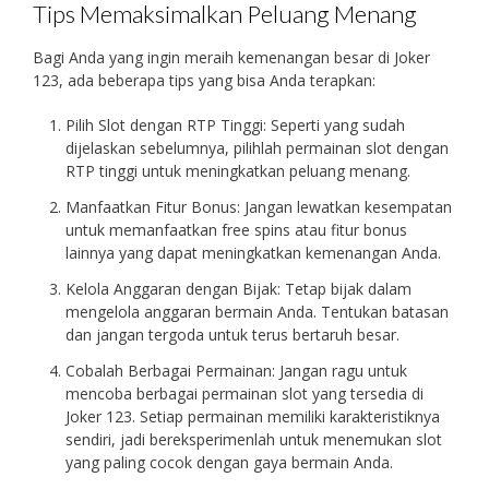
Tips Memaksimalkan Peluang Menang
Bagi Anda yang ingin meraih kemenangan besar di Joker
123, ada beberapa tips yang bisa Anda terapkan:
Pilih Slot dengan RTP Tinggi: Seperti yang sudah
dijelaskan sebelumnya, pilihlah permainan slot dengan
RTP tinggi untuk meningkatkan peluang menang.
Manfaatkan Fitur Bonus: Jangan lewatkan kesempatan
untuk memanfaatkan free spins atau fitur bonus
lainnya yang dapat meningkatkan kemenangan Anda.
Kelola Anggaran dengan Bijak: Tetap bijak dalam
mengelola anggaran bermain Anda. Tentukan batasan
dan jangan tergoda untuk terus bertaruh besar.
Cobalah Berbagai Permainan: Jangan ragu untuk
mencoba berbagai permainan slot yang tersedia di
Joker 123. Setiap permainan memiliki karakteristiknya
sendiri, jadi bereksperimenlah untuk menemukan slot
yang paling cocok dengan gaya bermain Anda.