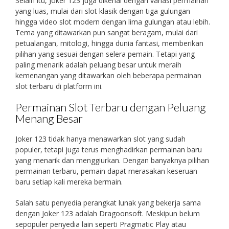
Selain itu, Joker 123 juga dikenal dengan variasi permainan
yang luas, mulai dari slot klasik dengan tiga gulungan
hingga video slot modern dengan lima gulungan atau lebih.
Tema yang ditawarkan pun sangat beragam, mulai dari
petualangan, mitologi, hingga dunia fantasi, memberikan
pilihan yang sesuai dengan selera pemain. Tetapi yang
paling menarik adalah peluang besar untuk meraih
kemenangan yang ditawarkan oleh beberapa permainan
slot terbaru di platform ini.
Permainan Slot Terbaru dengan Peluang
Menang Besar
Joker 123 tidak hanya menawarkan slot yang sudah
populer, tetapi juga terus menghadirkan permainan baru
yang menarik dan menggiurkan. Dengan banyaknya pilihan
permainan terbaru, pemain dapat merasakan keseruan
baru setiap kali mereka bermain.
Salah satu penyedia perangkat lunak yang bekerja sama
dengan Joker 123 adalah Dragoonsoft. Meskipun belum
sepopuler penyedia lain seperti Pragmatic Play atau