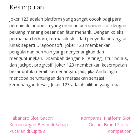
Kesimpulan
Joker 123 adalah platform yang sangat cocok bagi para
pemain di Indonesia yang mencari permainan slot dengan
peluang menang besar dan fitur menarik. Dengan koleksi
permainan terbaru, termasuk slot dari penyedia perangkat
lunak seperti Dragoonsoft, Joker 123 memberikan
pengalaman bermain yang menyenangkan dan
menguntungkan. Ditambah dengan RTP tinggi, fitur bonus,
dan jackpot progresif, Joker 123 memberikan kesempatan
besar untuk meraih kemenangan. Jadi, jika Anda ingin
mencoba peruntungan dan merasakan sensasi
kemenangan besar, Joker 123 adalah pilihan yang tepat.
Post
Habanero Slot Gacor:
Komparasi Platform Slot
navigation
Kemenangan Besar di Setiap
Online: Brand Slot vs
Putaran di Cipit88
Kompetitor