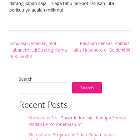
datang kapan saja—siapa tahu jackpot ratusan juta
berikutnya adalah milikmu!
Post
Simulasi Gameplay Slot
Rasakan Sensasi Animasi
navigation
Habanero: Uji Strategi Kamu
Halus Habanero di Golden666
di Bank303
Search
Search
Recent Posts
Komunitas Slot Gacor Indonesia: Kenapa Semua
Pindah ke Pohonemas33?
Memahami Program VIP dan Rebate pada