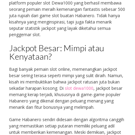
platform populer slot Dewa1000 yang berhasil membawa
seorang pemain meraih kemenangan fantastis sebesar 500
juta rupiah dari game slot buatan Habanero. Tidak hanya
kisahnya yang menginspirasi, tapi juga fakta menarik
seputar statistik jackpot yang layak diketahui semua
penggemar slot.
Jackpot Besar: Mimpi atau
Kenyataan?
Bagi banyak pemain slot online, memenangkan jackpot
besar sering terasa seperti mimpi yang sulit diraih. Namun,
kisah ini membuktikan bahwa jackpot ratusan juta bukan
sekadar harapan kosong. Di
slot dewa1000
, jackpot besar
memang kerap terjadi, khususnya di game-game populer
Habanero yang dikenal dengan peluang menang yang
menarik dan fitur bonusnya yang melimpah.
Game Habanero sendiri didesain dengan algoritma canggih
yang memastikan setiap putaran memiliki peluang adil
untuk memberikan kemenangan. Meski demikian, jackpot