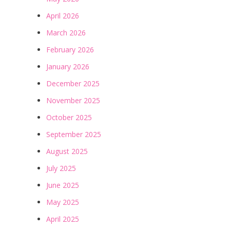
April 2026
March 2026
February 2026
January 2026
December 2025
November 2025
October 2025
September 2025
August 2025
July 2025
June 2025
May 2025
April 2025