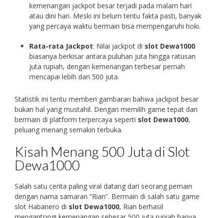
kemenangan jackpot besar terjadi pada malam hari
atau dini hari. Meski ini belum tentu fakta pasti, banyak
yang percaya waktu bermain bisa mempengaruhi hoki.
Rata-rata Jackpot
: Nilai jackpot di
slot Dewa1000
biasanya berkisar antara puluhan juta hingga ratusan
juta rupiah, dengan kemenangan terbesar pernah
mencapai lebih dari 500 juta.
Statistik ini tentu memberi gambaran bahwa jackpot besar
bukan hal yang mustahil. Dengan memilih game tepat dan
bermain di platform terpercaya seperti
slot Dewa1000
,
peluang menang semakin terbuka.
Kisah Menang 500 Juta di Slot
Dewa1000
Salah satu cerita paling viral datang dari seorang pemain
dengan nama samaran “Rian”. Bermain di salah satu game
slot Habanero di
slot Dewa1000
, Rian berhasil
mengantongi kemenangan sebesar 500 juta rupiah hanya