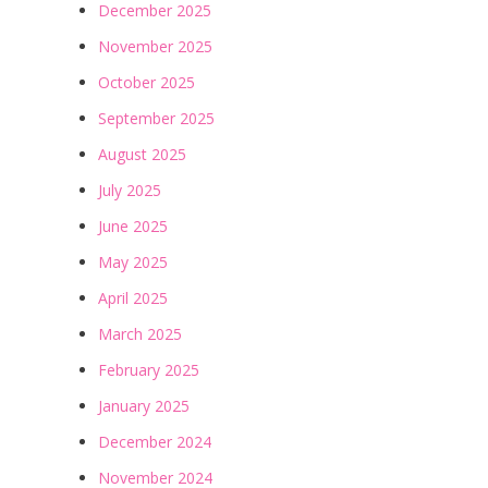
December 2025
November 2025
October 2025
September 2025
August 2025
July 2025
June 2025
May 2025
April 2025
March 2025
February 2025
January 2025
December 2024
November 2024