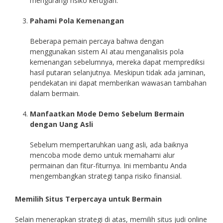
mengurangi risiko kerugian.
Pahami Pola Kemenangan
Beberapa pemain percaya bahwa dengan
menggunakan sistem AI atau menganalisis pola
kemenangan sebelumnya, mereka dapat memprediksi
hasil putaran selanjutnya. Meskipun tidak ada jaminan,
pendekatan ini dapat memberikan wawasan tambahan
dalam bermain.
Manfaatkan Mode Demo Sebelum Bermain
dengan Uang Asli
Sebelum mempertaruhkan uang asli, ada baiknya
mencoba mode demo untuk memahami alur
permainan dan fitur-fiturnya. Ini membantu Anda
mengembangkan strategi tanpa risiko finansial.
Memilih Situs Terpercaya untuk Bermain
Selain menerapkan strategi di atas, memilih situs judi online