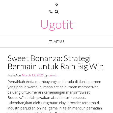
Skip
to
content
Ugotit
MENU
Sweet Bonanza: Strategi
Bermain untuk Raih Big Win
Posted on
March 13, 2025
by
admin
Pernahkah Anda membayangkan berada di dunia permen
yang penuh warna, di mana setiap putaran memberikan
peluang untuk meraih kemenangan manis? “Sweet
Bonanza” adalah jawaban atas fantasi tersebut.
Dikembangkan oleh Pragmatic Play, provider ternama di
industri perjudian online, game ini telah mencuri perhatian