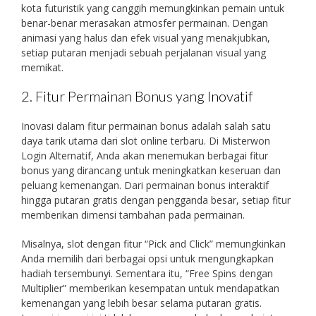
kota futuristik yang canggih memungkinkan pemain untuk
benar-benar merasakan atmosfer permainan. Dengan
animasi yang halus dan efek visual yang menakjubkan,
setiap putaran menjadi sebuah perjalanan visual yang
memikat.
2. Fitur Permainan Bonus yang Inovatif
Inovasi dalam fitur permainan bonus adalah salah satu
daya tarik utama dari slot online terbaru. Di Misterwon
Login Alternatif, Anda akan menemukan berbagai fitur
bonus yang dirancang untuk meningkatkan keseruan dan
peluang kemenangan. Dari permainan bonus interaktif
hingga putaran gratis dengan pengganda besar, setiap fitur
memberikan dimensi tambahan pada permainan.
Misalnya, slot dengan fitur “Pick and Click” memungkinkan
Anda memilih dari berbagai opsi untuk mengungkapkan
hadiah tersembunyi. Sementara itu, “Free Spins dengan
Multiplier” memberikan kesempatan untuk mendapatkan
kemenangan yang lebih besar selama putaran gratis.