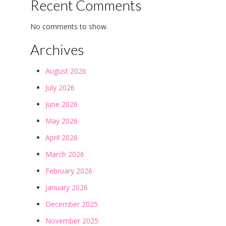
Recent Comments
No comments to show.
Archives
August 2026
July 2026
June 2026
May 2026
April 2026
March 2026
February 2026
January 2026
December 2025
November 2025