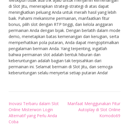
Meskipun tidak ada trik ajaib untuk menjamin kemenangan
di Slot Jitu, menerapkan strategi-strategi di atas dapat
meningkatkan peluang Anda untuk meraih hasil yang lebih
baik. Pahami mekanisme permainan, manfaatkan fitur
bonus, pilih slot dengan RTP tinggi, dan kelola anggaran
permainan Anda dengan bijak. Dengan berlatih dalam mode
demo, menetapkan batas kemenangan dan kerugian, serta
memperhatikan pola putaran, Anda dapat mengoptimalkan
pengalaman bermain Anda. Yang terpenting, ingatlah
bahwa permainan slot adalah bentuk hiburan dan
keberuntungan adalah bagian tak terpisahkan dari
permainan ini. Selamat bermain di Slot Jitu, dan semoga
keberuntungan selalu menyertai setiap putaran Anda!
Post
Inovasi Terbaru dalam Slot
Manfaat Menggunakan Fitur
navigation
Online Misterwon Login
Autoplay di Slot Online
Alternatif yang Perlu Anda
Komodo69
Coba