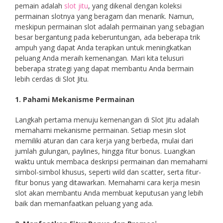
pemain adalah
slot jitu
, yang dikenal dengan koleksi
permainan slotnya yang beragam dan menarik. Namun,
meskipun permainan slot adalah permainan yang sebagian
besar bergantung pada keberuntungan, ada beberapa trik
ampuh yang dapat Anda terapkan untuk meningkatkan
peluang Anda meraih kemenangan. Mari kita telusuri
beberapa strategi yang dapat membantu Anda bermain
lebih cerdas di Slot Jitu.
1. Pahami Mekanisme Permainan
Langkah pertama menuju kemenangan di Slot Jitu adalah
memahami mekanisme permainan. Setiap mesin slot
memiliki aturan dan cara kerja yang berbeda, mulai dari
jumlah gulungan, paylines, hingga fitur bonus. Luangkan
waktu untuk membaca deskripsi permainan dan memahami
simbol-simbol khusus, seperti wild dan scatter, serta fitur-
fitur bonus yang ditawarkan. Memahami cara kerja mesin
slot akan membantu Anda membuat keputusan yang lebih
baik dan memanfaatkan peluang yang ada.